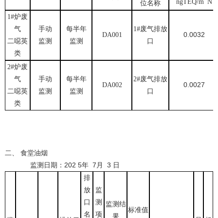
ngTEQ/m
N
位名称
1#炉
废
气
手动
每半年
1#废气排放
0.0032
DA001
二噁英
监测
监测
口
类
2#炉
废
气
手动
每半年
2#废气排放
0.0027
DA002
二噁英
监测
监测
口
类
二、 食堂油烟
监测日期：202 5年 7月 3 日
排
放
监
口
测
监测结
标准值
名
项
果