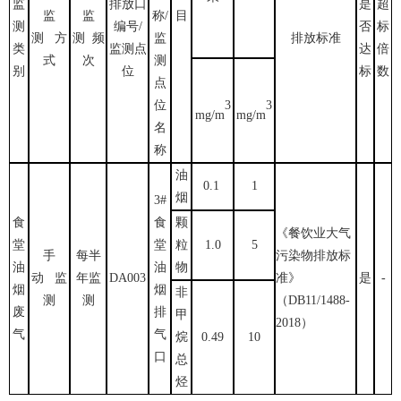
监
排放口
是
超
监
监
称/
目
测
编号/
否
标
测 方
测 频
监
排放标准
类
监测点
达
倍
式
次
测
别
位
标
数
点
位
3
3
mg
/m
mg
/m
名
称
油
0.1
1
烟
3#
食
食
颗
《
餐饮业大气
堂
堂
粒
1.0
5
手
每半
污染物排放标
油
油
物
动 监
年监
DA003
准
》
是
-
烟
烟
非
测
测
（
DB
11/1488-
废
排
甲
2018）
气
气
烷
0.49
10
口
总
烃