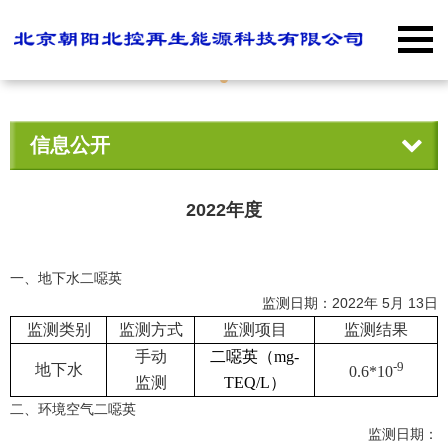
信息公开
2022年度
一、地下水二噁英
监测日期：
2022
年
5
月
13
日
监测类别
监测方式
监测项目
监测结果
手动
二噁英（
mg-
-9
地下水
0.6*10
监测
TEQ/L
）
二、环境空气二噁英
监测日期：