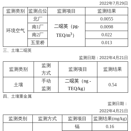
2022
年
7
月
29
日
监测类别
监测点位
监测项目
监测结果
北厂
0.0055
二噁英（
pg-
南
1
厂
0.0098
环境空气
3
南
2
厂
0.022
TEQ/m
）
五里桥
0.013
三、土壤二噁英
监测日期：
2022
年
4
月
21
日
监测
监测类别
监测项目
监测结果
方式
手动
二噁英（
ng -
土壤
0.54
监测
TEQ/kg
）
四、土壤重金属
监测日期：
2022
年
4
月
21
日
监测类别
监测方式
监测项目
监测结果
(mg/kg)
镉
0.16