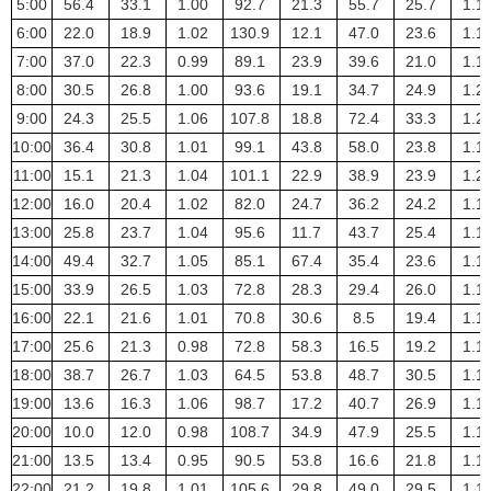
5:00
56.4
33.1
1.00
92.7
21.3
55.7
25.7
1.1
6:00
22.0
18.9
1.02
130.9
12.1
47.0
23.6
1.1
7:00
37.0
22.3
0.99
89.1
23.9
39.6
21.0
1.1
8:00
30.5
26.8
1.00
93.6
19.1
34.7
24.9
1.2
9:00
24.3
25.5
1.06
107.8
18.8
72.4
33.3
1.2
10:00
36.4
30.8
1.01
99.1
43.8
58.0
23.8
1.1
11:00
15.1
21.3
1.04
101.1
22.9
38.9
23.9
1.2
12:00
16.0
20.4
1.02
82.0
24.7
36.2
24.2
1.1
13:00
25.8
23.7
1.04
95.6
11.7
43.7
25.4
1.1
14:00
49.4
32.7
1.05
85.1
67.4
35.4
23.6
1.1
15:00
33.9
26.5
1.03
72.8
28.3
29.4
26.0
1.1
16:00
22.1
21.6
1.01
70.8
30.6
8.5
19.4
1.1
17:00
25.6
21.3
0.98
72.8
58.3
16.5
19.2
1.1
18:00
38.7
26.7
1.03
64.5
53.8
48.7
30.5
1.1
19:00
13.6
16.3
1.06
98.7
17.2
40.7
26.9
1.1
20:00
10.0
12.0
0.98
108.7
34.9
47.9
25.5
1.1
21:00
13.5
13.4
0.95
90.5
53.8
16.6
21.8
1.1
22:00
21.2
19.8
1.01
105.6
29.8
49.0
29.5
1.1