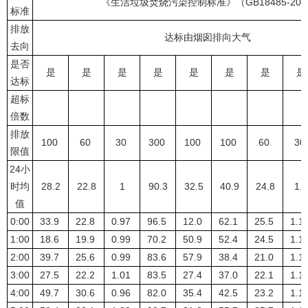
《生活垃圾焚烧污染控制标准》（GB18485-201
标准
排放
达标由烟囱排向大气
去向
是否
是
是
是
是
是
是
是
是
达标
超标
倍数
排放
100
60
30
300
100
100
60
30
限值
24小
时均
28.2
22.8
1
90.3
32.5
40.9
24.8
1.2
值
0:00
33.9
22.8
0.97
96.5
12.0
62.1
25.5
1.1
1:00
18.6
19.9
0.99
70.2
50.9
52.4
24.5
1.1
2:00
39.7
25.6
0.99
83.6
57.9
38.4
21.0
1.1
3:00
27.5
22.2
1.01
83.5
27.4
37.0
22.1
1.1
4:00
49.7
30.6
0.96
82.0
35.4
42.5
23.2
1.1