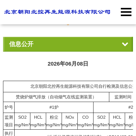
信息公开
2026年06月08日
北京
朝阳北控再生能源科技有限公司
自行检测及信息公
焚烧炉烟气排放（自动烟气在线监测装置）
监测时间：
炉号
#1炉
#2
监测
SO2
HCL
粉尘
NOx
CO
SO2
HCL
粉
项目
mg/Nm³
mg/Nm³
mg/Nm³
mg/Nm³
mg/Nm³
mg/Nm³
mg/Nm³
mg/N
执行