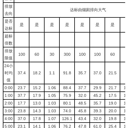
排放
达标由烟囱排向大气
去向
是否
是
是
是
是
是
是
是
达标
超标
倍数
排放
100
60
30
300
100
100
60
3
限值
24小
时均
37.4
18.2
1.1
91.8
35.7
37.0
21.5
1
值
0:00
23.7
15.2
1.06
88.4
37.7
29.9
21.7
1.
1:00
37.7
17.9
1.05
75.9
32.0
45.2
17.5
1.
2:00
17.7
13.0
1.03
80.1
48.5
35.7
19.0
1.
3:00
23.8
14.3
1.03
74.0
45.8
39.3
20.0
1.
4:00
37.0
17.8
1.07
126.1
43.4
32.0
19.8
1.
5:00
23.1
14.1
1.06
76.2
47.8
61.0
25.4
1.