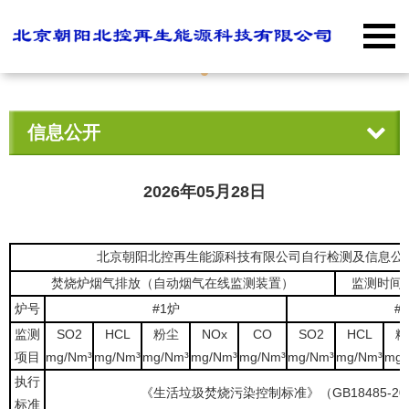
信息公开
2026年05月28日
北京
朝阳北控再生能源科技有限公司
自行检测及信息公
焚烧炉烟气排放（自动烟气在线监测装置）
监测时间
炉号
#1炉
#
监测
SO2
HCL
粉尘
NOx
CO
SO2
HCL
粉
项目
mg/Nm³
mg/Nm³
mg/Nm³
mg/Nm³
mg/Nm³
mg/Nm³
mg/Nm³
mg/
执行
《生活垃圾焚烧污染控制标准》（GB18485-20
标准